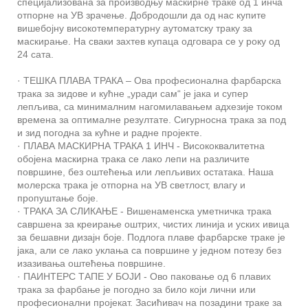
специјализована за производњу маскирне траке од 1 инча
отпорне на УВ зрачење. Добродошли да од нас купите
вишебојну високотемпературну аутоматску траку за
маскирање. На сваки захтев купаца одговара се у року од
24 сата.
· ТЕШКА ПЛАВА ТРАКА – Ова професионална фарбарска
трака за зидове и кућне „уради сам“ је јака и супер
лепљива, са минималним нагомилавањем адхезије током
времена за оптималне резултате. Сигурносна трака за под
и зид погодна за кућне и радне пројекте.
· ПЛАВА МАСКИРНА ТРАКА 1 ИНЧ - Висококвалитетна
обојена маскирна трака се лако лепи на различите
површине, без оштећења или лепљивих остатака. Наша
молерска трака је отпорна на УВ светлост, влагу и
пропуштање боје.
· ТРАКА ЗА СЛИКАЊЕ - Вишенаменска уметничка трака
савршена за креирање оштрих, чистих линија и уских ивица
за бешавни дизајн боје. Подлога плаве фарбарске траке је
јака, али се лако уклања са површине у једном потезу без
изазивања оштећења површине.
· ПАИНТЕРС ТАПЕ У БОЈИ - Ово паковање од 6 плавих
трака за фарбање је погодно за било који лични или
професионални пројекат. Засићивач на позадини траке за