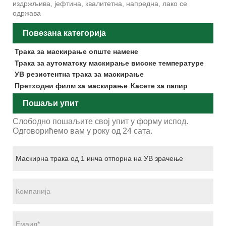
издржљива, јефтина, квалитетна, напредна, лако се
одржава
Повезана категорија
Трака за маскирање опште намене
Трака за аутоматску маскирање високе температуре
УВ резистентна трака за маскирање
Претходни филм за маскирање
Касете за папир
Пошаљи упит
Слободно пошаљите свој упит у форму испод.
Одговорићемо вам у року од 24 сата.