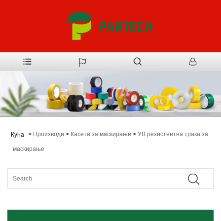
>
Производи
>
Касета за маскирање
>
УВ резистентна трака за
Кућа
маскирање