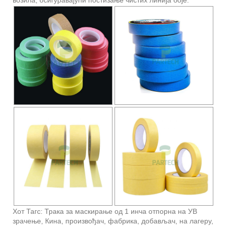
Хот Тагс: Трака за маскирање од 1 инча отпорна на УВ
зрачење, Кина, произвођач, фабрика, добављач, на лагеру,