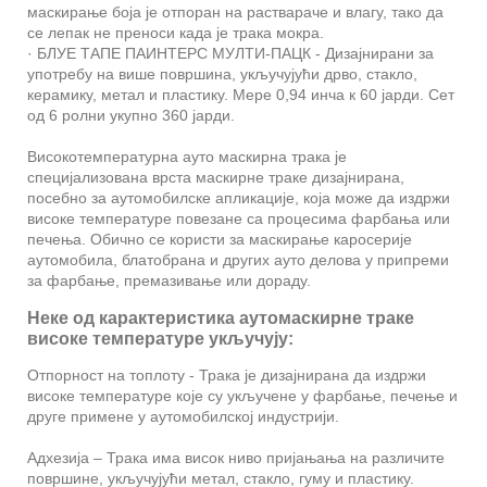
маскирање боја је отпоран на раствараче и влагу, тако да
се лепак не преноси када је трака мокра.
· БЛУЕ ТАПЕ ПАИНТЕРС МУЛТИ-ПАЦК - Дизајнирани за
употребу на више површина, укључујући дрво, стакло,
керамику, метал и пластику. Мере 0,94 инча к 60 јарди. Сет
од 6 ролни укупно 360 јарди.
Високотемпературна ауто маскирна трака је
специјализована врста маскирне траке дизајнирана,
посебно за аутомобилске апликације, која може да издржи
високе температуре повезане са процесима фарбања или
печења. Обично се користи за маскирање каросерије
аутомобила, блатобрана и других ауто делова у припреми
за фарбање, премазивање или дораду.
Неке од карактеристика аутомаскирне траке
високе температуре укључују:
Отпорност на топлоту - Трака је дизајнирана да издржи
високе температуре које су укључене у фарбање, печење и
друге примене у аутомобилској индустрији.
Адхезија – Трака има висок ниво пријањања на различите
површине, укључујући метал, стакло, гуму и пластику.