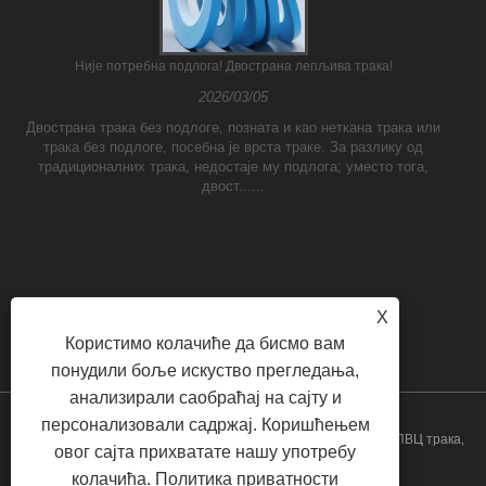
Није потребна подлога! Двострана лепљива трака!
2026/03/05
Двострана трака без подлоге, позната и као неткана трака или
трака без подлоге, посебна је врста траке. За разлику од
традиционалних трака, недостаје му подлога; уместо тога,
двост......
X
Користимо колачиће да бисмо вам
понудили боље искуство прегледања,
анализирали саобраћај на сајту и
персонализовали садржај. Коришћењем
Цопиригхт © 2023 Иилане (Схангхаи) Индустриал ЦО ЛТД - ПВЦ трака,
овог сајта прихватате нашу употребу
колачића.
Политика приватности
трака, паковање трака - Сва права задржана