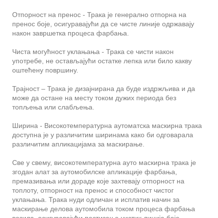
Отпорност на пренос - Трака је генерално отпорна на
пренос боје, осигуравајући да се чисте линије одржавају
након завршетка процеса фарбања.
Чиста могућност уклањања - Трака се чисти након
употребе, не остављајући остатке лепка или било какву
оштећену површину.
Трајност – Трака је дизајнирана да буде издржљива и да
може да остане на месту током дужих периода без
топљења или слабљења.
Ширина - Високотемпературна аутоматска маскирна трака
доступна је у различитим ширинама како би одговарала
различитим апликацијама за маскирање.
Све у свему, високотемпературна ауто маскирна трака је
згодан алат за аутомобилске апликације фарбања,
премазивања или дораде које захтевају отпорност на
топлоту, отпорност на пренос и способност чистог
уклањања. Трака нуди одличан и исплатив начин за
маскирање делова аутомобила током процеса фарбања
возила, осигуравајући постизање чистих линија боје.