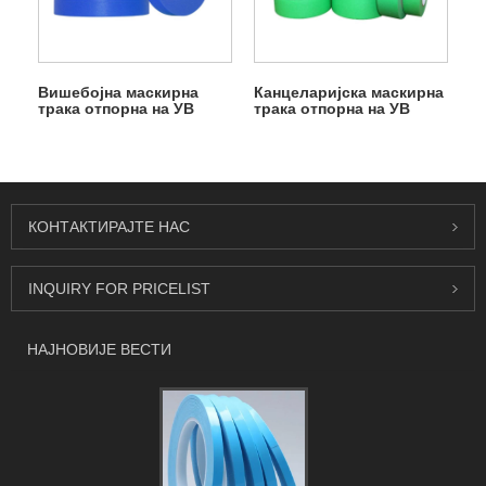
Вишебојна маскирна
Канцеларијска маскирна
трака отпорна на УВ
трака отпорна на УВ
зрачење
зрачење
КОНТАКТИРАЈТЕ НАС
INQUIRY FOR PRICELIST
НАЈНОВИЈЕ ВЕСТИ