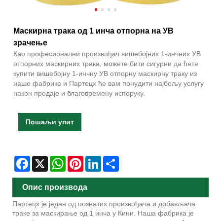
Маскирна трака од 1 инча отпорна на УВ
зрачење
Као професионални произвођач вишебојних 1-инчних УВ
отпорних маскирних трака, можете бити сигурни да ћете
купити вишебојну 1-инчну УВ отпорну маскирну траку из
наше фабрике и Партецх ће вам понудити најбољу услугу
након продаје и благовремену испоруку.
Пошаљи упит
Facebook
X
WhatsApp
Pinterest
LinkedIn
Share
Опис производа
Партецх је један од познатих произвођача и добављача
траке за маскирање од 1 инча у Кини. Наша фабрика је