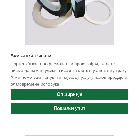
Ацетатска тканина
Партецх® као професионални произвођач, желели
бисмо да вам пружимо висококвалитетну ацетатну траку.
А ми ћемо вам понудити најбољу услугу након продаје и
благовремене испоруке.
Опширније
Пошаљи упит