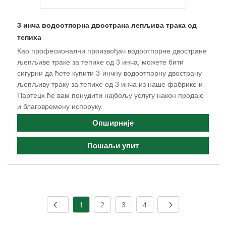
3 инча водоотпорна двострана лепљива трака од
тепиха
Као професионални произвођач водоотпорне двостране
љепљиве траке за тепихе од 3 инча, можете бити
сигурни да ћете купити 3-инчну водоотпорну двострану
љепљиву траку за тепихе од 3 инча из наше фабрике и
Партецх ће вам понудити најбољу услугу након продаје
и благовремену испоруку.
Опширније
Пошаљи упит
1
2
3
4