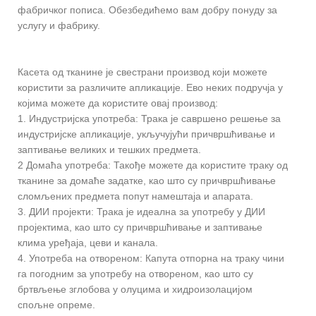
фабричког пописа. Обезбедићемо вам добру понуду за
услугу и фабрику.
Касета од тканине је свестрани производ који можете
користити за различите апликације. Ево неких подручја у
којима можете да користите овај производ:
1. Индустријска употреба: Трака је савршено решење за
индустријске апликације, укључујући причвршћивање и
заптивање великих и тешких предмета.
2 Домаћа употреба: Такође можете да користите траку од
тканине за домаће задатке, као што су причвршћивање
сломљених предмета попут намештаја и апарата.
3. ДИИ пројекти: Трака је идеална за употребу у ДИИ
пројектима, као што су причвршћивање и заптивање
клима уређаја, цеви и канала.
4. Употреба на отвореном: Капута отпорна на траку чини
га погодним за употребу на отвореном, као што су
бртвљење зглобова у олуцима и хидроизолацијом
спољне опреме.