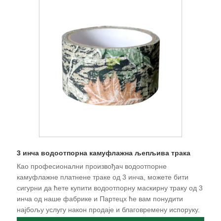
3 инча водоотпорна камуфлажна љепљива трака
Као професионални произвођач водоотпорне
камуфлажне платнене траке од 3 инча, можете бити
сигурни да ћете купити водоотпорну маскирну траку од 3
инча од наше фабрике и Партецх ће вам понудити
најбољу услугу након продаје и благовремену испоруку.