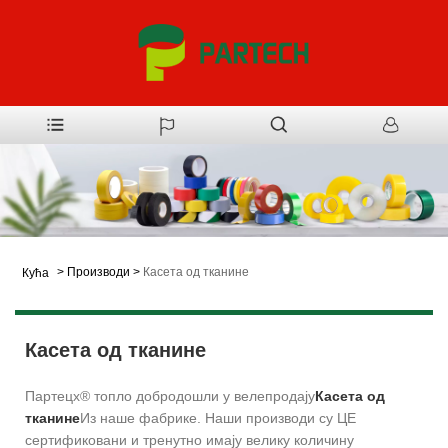
>
Производи
>
Касета од тканине
Кућа
Касета од тканине
Партецх® топло добродошли у велепродају
Касета од
тканине
Из наше фабрике. Наши производи су ЦЕ
сертификовани и тренутно имају велику количину