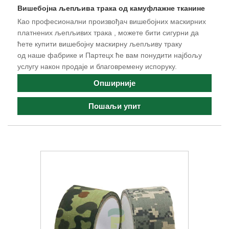
Вишебојна љепљива трака од камуфлажне тканине
Као професионални произвођач вишебојних маскирних
платнених љепљивих трака , можете бити сигурни да
ћете купити вишебојну маскирну љепљиву траку
од наше фабрике и Партецх ће вам понудити најбољу
услугу након продаје и благовремену испоруку.
Опширније
Пошаљи упит