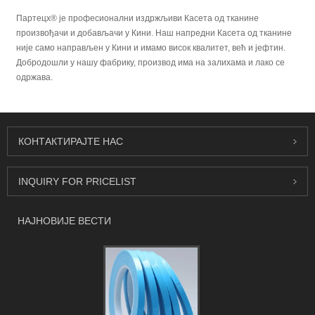
Партецх® је професионални издржљиви Касета од тканине
произвођачи и добављачи у Кини. Наш напредни Касета од тканине
није само направљен у Кини и имамо висок квалитет, већ и јефтин.
Добродошли у нашу фабрику, производ има на залихама и лако се
одржава.
КОНТАКТИРАЈТЕ НАС
INQUIRY FOR PRICELIST
НАЈНОВИЈЕ ВЕСТИ