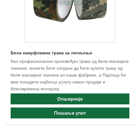
Бела камуфлажна трака за лепљење
Као професионални произвођач трака од беле маскирне
тканине, можете бити сигурни да ћете купити траку од
беле маскирне тканине из наше фабрике, а Партецх ће
вам понудити најбољу услугу након продаје и
благовремену испоруку.
Опширније
Пошаљи упит