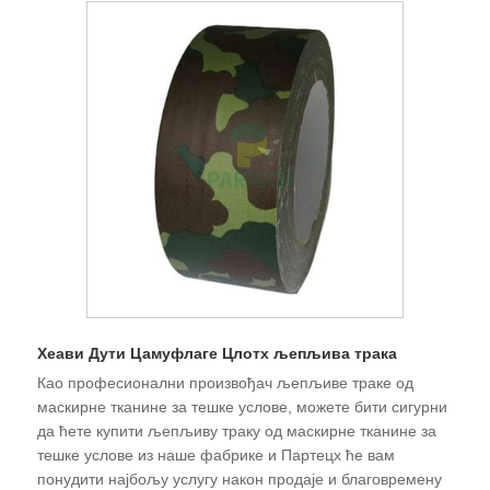
Хеави Дути Цамуфлаге Цлотх љепљива трака
Као професионални произвођач љепљиве траке од
маскирне тканине за тешке услове, можете бити сигурни
да ћете купити љепљиву траку од маскирне тканине за
тешке услове из наше фабрике и Партецх ће вам
понудити најбољу услугу након продаје и благовремену