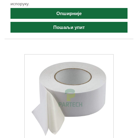
испоруку.
Опширније
Пошаљи упит