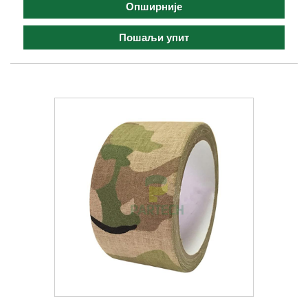
Опширније
Пошаљи упит